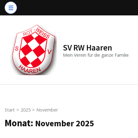
Zum
Inhalt
springen
(Enter
drücken)
SV RW Haaren
Mein Verein für die ganze Familie
Start
>
2025
>
November
Monat:
November 2025