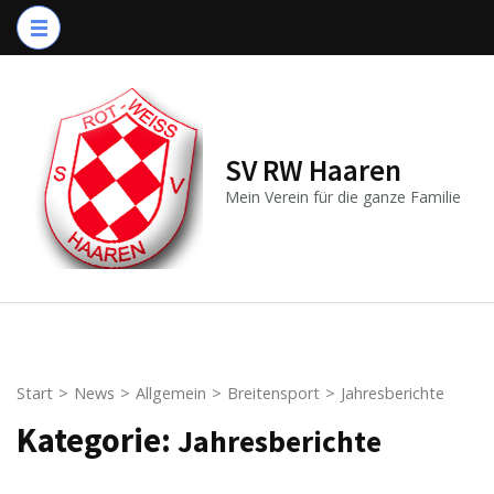
Zum
Inhalt
springen
(Enter
drücken)
SV RW Haaren
Mein Verein für die ganze Familie
Start
>
News
>
Allgemein
>
Breitensport
>
Jahresberichte
Kategorie:
Jahresberichte