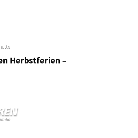
hütte
n Herbstferien –