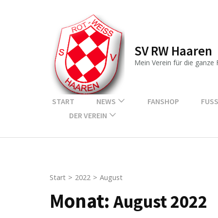
Zum
Inhalt
springen
SV RW Haaren
(Enter
drücken)
Mein Verein für die ganze 
START
NEWS
FANSHOP
FUSS
DER VEREIN
Start
>
2022
>
August
Monat:
August 2022