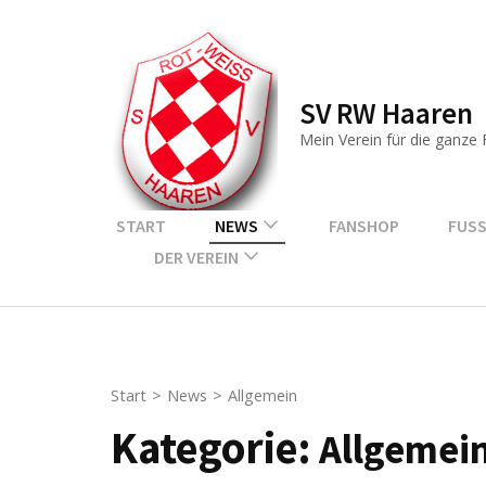
Zum
Inhalt
springen
SV RW Haaren
(Enter
drücken)
Mein Verein für die ganze 
START
NEWS
FANSHOP
FUSS
DER VEREIN
Start
>
News
>
Allgemein
Kategorie:
Allgemei