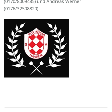
(0170/8009485) und Andreas Werner
(0176/32508820)