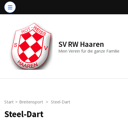
Zum
Inhalt
springen
(Enter
drücken)
SV RW Haaren
Mein Verein für die ganze Familie
Start
>
Breitensport
>
Steel-Dart
Steel-Dart