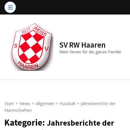
Zum
Inhalt
springen
(Enter
drücken)
SV RW Haaren
Mein Verein für die ganze Familie
Start
>
News
>
Allgemein
>
Fussball
>
Jahresberichte der
Mannschaften
Kategorie:
Jahresberichte der