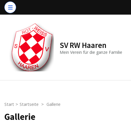
Zum
Inhalt
springen
(Enter
drücken)
SV RW Haaren
Mein Verein für die ganze Familie
Start
>
Startseite
>
Gallerie
Gallerie