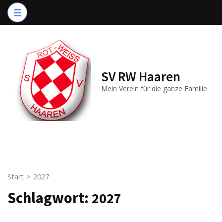
Zum
Inhalt
springen
(Enter
drücken)
SV RW Haaren
Mein Verein für die ganze Familie
Start
>
2027
Schlagwort:
2027