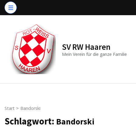
Zum
Inhalt
springen
(Enter
drücken)
SV RW Haaren
Mein Verein für die ganze Familie
Start
>
Bandorski
Schlagwort:
Bandorski