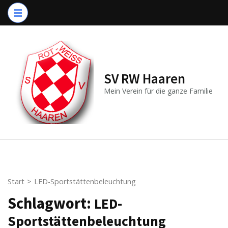
Zum
Inhalt
springen
(Enter
drücken)
SV RW Haaren
Mein Verein für die ganze Familie
Start
>
LED-Sportstättenbeleuchtung
Schlagwort:
LED-
Sportstättenbeleuchtung