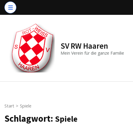
Zum
Inhalt
springen
(Enter
drücken)
SV RW Haaren
Mein Verein für die ganze Familie
Start
>
Spiele
Schlagwort:
Spiele