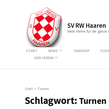
Zum
Inhalt
springen
SV RW Haaren
(Enter
drücken)
Mein Verein für die ganze 
START
NEWS
FANSHOP
FUSS
DER VEREIN
Start
>
Turnen
Schlagwort:
Turnen