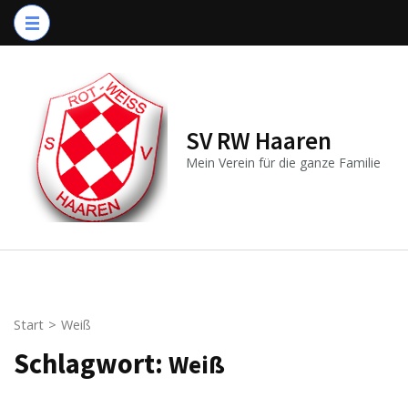
Zum
Inhalt
springen
(Enter
drücken)
SV RW Haaren
Mein Verein für die ganze Familie
Start
>
Weiß
Schlagwort:
Weiß