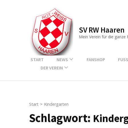
Zum
Inhalt
springen
SV RW Haaren
(Enter
drücken)
Mein Verein für die ganze 
START
NEWS
FANSHOP
FUSS
DER VEREIN
Start
>
Kindergarten
Schlagwort:
Kinder