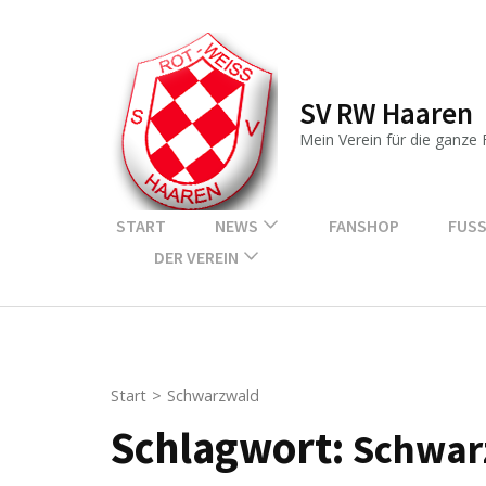
Zum
Inhalt
springen
SV RW Haaren
(Enter
drücken)
Mein Verein für die ganze 
START
NEWS
FANSHOP
FUSS
DER VEREIN
Start
>
Schwarzwald
Schlagwort:
Schwar