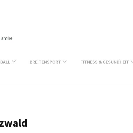
Familie
BALL
BREITENSPORT
FITNESS & GESUNDHEIT
zwald