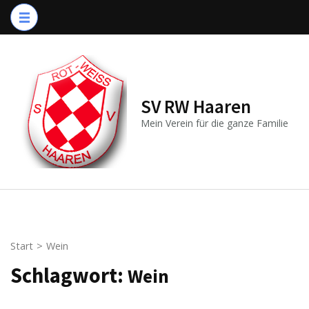
Zum
Inhalt
springen
(Enter
drücken)
SV RW Haaren
Mein Verein für die ganze Familie
Start
>
Wein
Schlagwort:
Wein