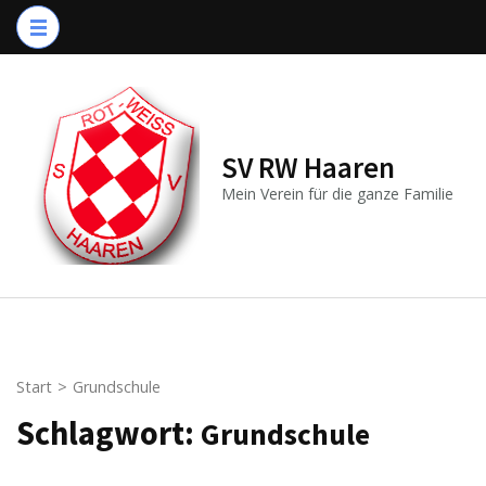
Zum
Inhalt
springen
(Enter
drücken)
SV RW Haaren
Mein Verein für die ganze Familie
Start
>
Grundschule
Schlagwort:
Grundschule