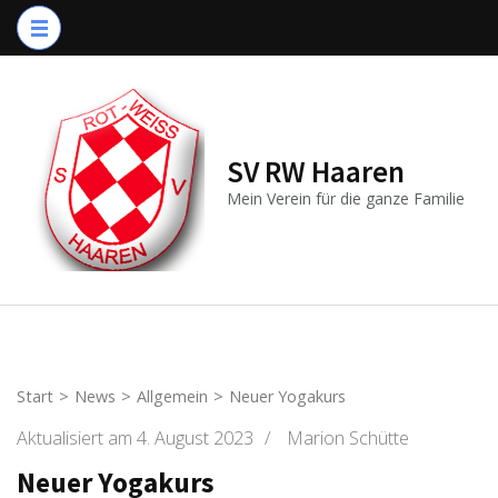
Zum
Inhalt
springen
(Enter
drücken)
SV RW Haaren
Mein Verein für die ganze Familie
Start
>
News
>
Allgemein
>
Neuer Yogakurs
Aktualisiert am
4. August 2023
/
Marion Schütte
Neuer Yogakurs