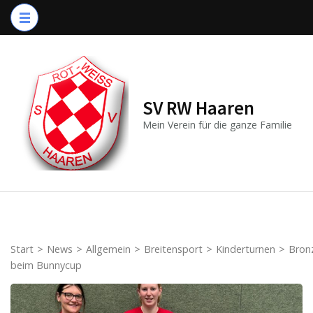
Zum
Inhalt
springen
(Enter
drücken)
SV RW Haaren
Mein Verein für die ganze Familie
Start
>
News
>
Allgemein
>
Breitensport
>
Kinderturnen
>
Bron
beim Bunnycup