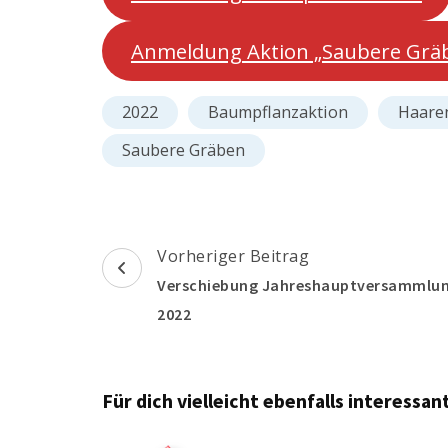
Anmeldung Aktion „Saubere Grä
2022
Baumpflanzaktion
Haare
Saubere Gräben
Beitragsnavigation
Vorheriger Beitrag
Verschiebung Jahreshauptversammlu
2022
Für dich vielleicht ebenfalls interessa