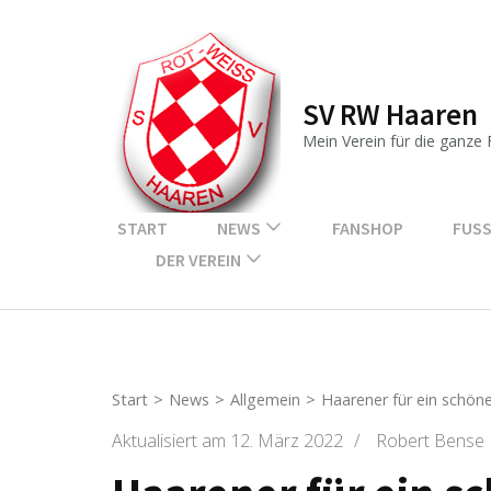
Zum
Inhalt
springen
SV RW Haaren
(Enter
drücken)
Mein Verein für die ganze 
START
NEWS
FANSHOP
FUSS
DER VEREIN
Start
>
News
>
Allgemein
>
Haarener für ein schön
Aktualisiert am
12. März 2022
/
Robert Bense